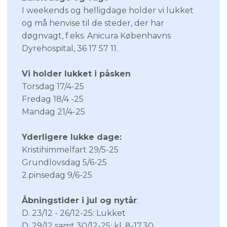
I weekends og helligdage holder vi lukket
og må henvise til de steder, der har
døgnvagt, f.eks. Anicura Københavns
Dyrehospital,
36 17 57 11
.
Vi holder lukket i påsken
Torsdag 17/4-25
Fredag 18/4 -25
Mandag 21/4-25​
Yderligere lukke dage:
Kristihimmelfart 29/5-25
Grundlovsdag 5/6-25
2.pinsedag 9/6-25
Åbningstider i jul og nytår
:
D. 23/12 - 26/12-25: Lukket
D. 29/12 samt 30/12-25: kl. 8-17.30