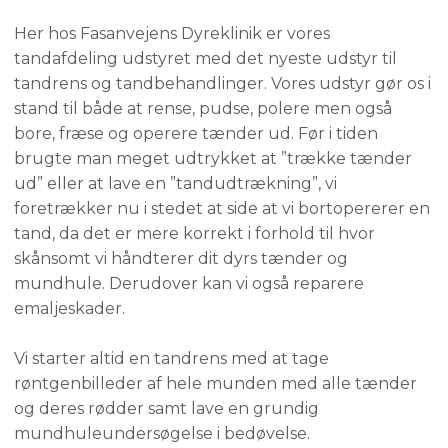
Her hos Fasanvejens Dyreklinik er vores
tandafdeling udstyret med det nyeste udstyr til
tandrens og tandbehandlinger. Vores udstyr gør os i
stand til både at rense, pudse, polere men også
bore, fræse og operere tænder ud. Før i tiden
brugte man meget udtrykket at ”trække tænder
ud” eller at lave en ”tandudtrækning”, vi
foretrækker nu i stedet at side at vi bortopererer en
tand, da det er mere korrekt i forhold til hvor
skånsomt vi håndterer dit dyrs tænder og
mundhule. Derudover kan vi også reparere
emaljeskader.
Vi starter altid en tandrens med at tage
røntgenbilleder af hele munden med alle tænder
og deres rødder samt lave en grundig
mundhuleundersøgelse i bedøvelse.