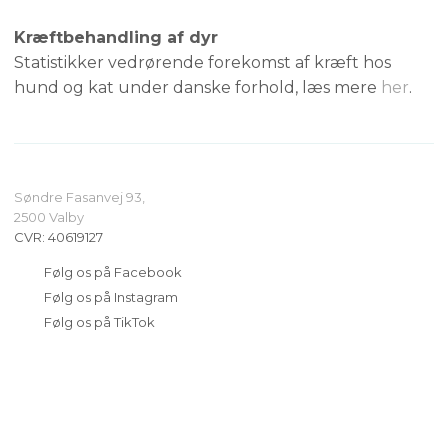
Kræftbehandling af dyr
Statistikker vedrørende forekomst af kræft hos
hund og kat under danske forhold, læs mere
her
.
Søndre Fasanvej 93,
​2500 Valby
CVR​: 40619127
​Følg os på Facebook
​Følg os på Instagram
​Følg os på TikTok