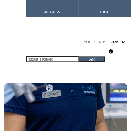
36 16 27 00
E-mail
YDELSER ▾
PRISER