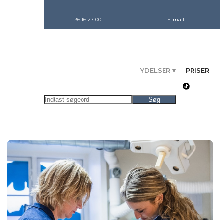
36 16 27 00
E-mail
YDELSER ▾
PRISER