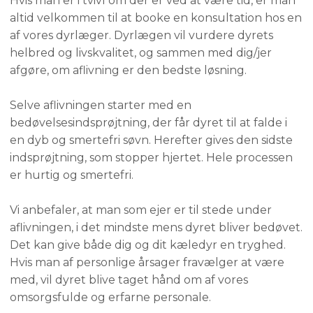
Hvis man er i tvivl om der er ved at være tid, er man
altid velkommen til at booke en konsultation hos en
af vores dyrlæger. Dyrlægen vil vurdere dyrets
helbred og livskvalitet, og sammen med dig/jer
afgøre, om aflivning er den bedste løsning.
Selve aflivningen starter med en
bedøvelsesindsprøjtning, der får dyret til at falde i
en dyb og smertefri søvn. Herefter gives den sidste
indsprøjtning, som stopper hjertet. Hele processen
er hurtig og smertefri.
Vi anbefaler, at man som ejer er til stede under
aflivningen, i det mindste mens dyret bliver bedøvet.
Det kan give både dig og dit kæledyr en tryghed.
Hvis man af personlige årsager fravælger at være
med, vil dyret blive taget hånd om af vores
omsorgsfulde og erfarne personale.