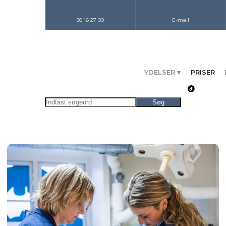
36 16 27 00
E-mail
YDELSER ▾
PRISER