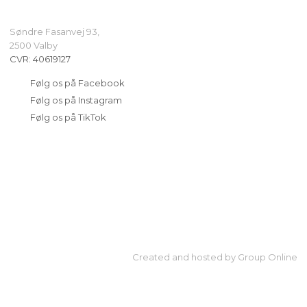
Søndre Fasanvej 93,
​2500 Valby
CVR​: 40619127
​Følg os på Facebook
​Følg os på Instagram
​Følg os på TikTok
Created and hosted by Group Online