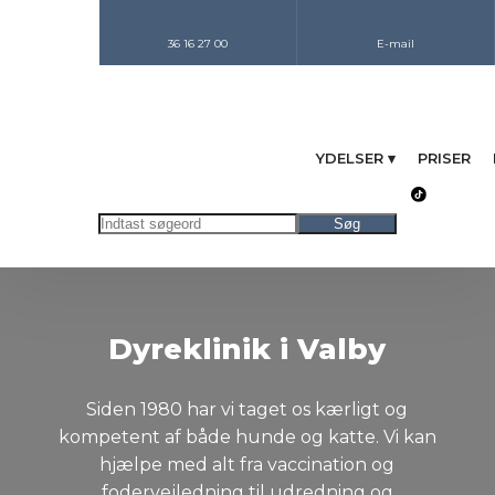
36 16 27 00
E-mail
YDELSER ▾
PRISER
Dyreklinik i Valby
Siden 1980 har vi taget os kærligt og
kompetent af både hunde og katte. Vi kan
hjælpe med alt fra vaccination og
fodervejledning til udredning og