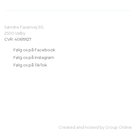
Søndre Fasanvej 93,
​2500 Valby
CVR​: 40619127
​Følg os på Facebook
​Følg os på Instagram
​Følg os på TikTok
Created and hosted by Group Online