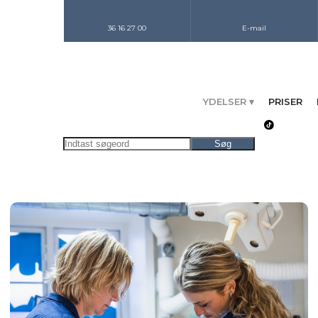
36 16 27 00
E-mail
YDELSER ▾
PRISER