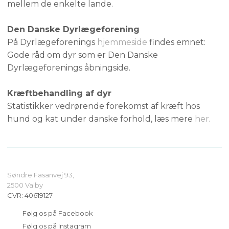
mellem de enkelte lande.
Den Danske Dyrlægeforening
På Dyrlægeforenings
hjemmeside
​findes emnet:
Gode råd om dyr som er Den Danske
Dyrlægeforenings åbningside.
Kræftbehandling af dyr
Statistikker vedrørende forekomst af kræft hos
hund og kat under danske forhold, læs mere
her
.
Søndre Fasanvej 93,
​2500 Valby
CVR​: 40619127
​Følg os på Facebook
​Følg os på Instagram