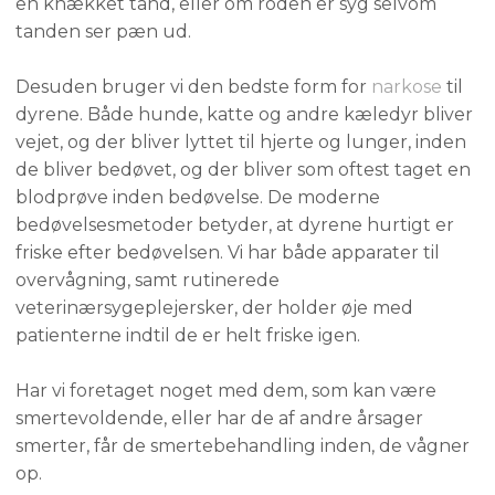
en knækket tand, eller om roden er syg selvom
tanden ser pæn ud.
Desuden bruger vi den bedste form for
narkose
til
dyrene. Både hunde, katte og andre kæledyr bliver
vejet, og der bliver lyttet til hjerte og lunger, inden
de bliver bedøvet, og der bliver som oftest taget en
blodprøve inden bedøvelse. De moderne
bedøvelsesmetoder betyder, at dyrene hurtigt er
friske efter bedøvelsen. Vi har både apparater til
overvågning, samt rutinerede
veterinærsygeplejersker, der holder øje med
patienterne indtil de er helt friske igen.
Har vi foretaget noget med dem, som kan være
smertevoldende, eller har de af andre årsager
smerter, får de smertebehandling inden, de vågner
op.